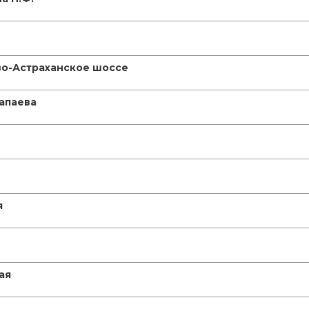
во-Астраханское шоссе
Чапаева
я
ая