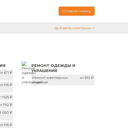
Оставить заявку
Добавить компанию +
ИЯ
РЕМОНТ ОДЕЖДЫ И
УКРАШЕНИЙ
от 671 ₽
Ремонт ювелирных
от 610 ₽
изделий
от 915 ₽
 1 525 ₽
т 732 ₽
3 050 ₽
от 915 ₽