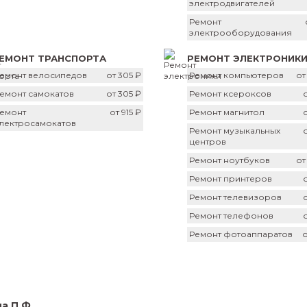
электродвигателей
Ремонт
электрооборудования
ЕМОНТ ТРАНСПОРТА
РЕМОНТ ЭЛЕКТРОНИК
емонт велосипедов
от 305 ₽
Ремонт компьютеров
от
емонт самокатов
от 305 ₽
Ремонт ксероксов
емонт
от 915 ₽
Ремонт магнитол
лектросамокатов
Ремонт музыкальных
центров
Ремонт ноутбуков
от
Ремонт принтеров
Ремонт телевизоров
Ремонт телефонов
Ремонт фотоаппаратов
о
а П.Ф.