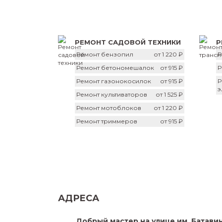
РЕМОНТ САДОВОЙ ТЕХНИКИ
Р
Ремонт бензопил
от 1 220 ₽
Р
Ремонт бетономешалок
от 915 ₽
Р
Ремонт газонокосилок
от 915 ₽
Р
э
Ремонт культиваторов
от 1 525 ₽
Ремонт мотоблоков
от 1 220 ₽
Ремонт триммеров
от 915 ₽
АДРЕСА
Добрый мастер на улице им. Батавин