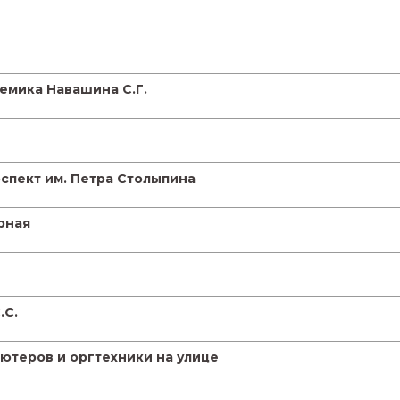
демика Навашина С.Г.
спект им. Петра Столыпина
рная
.С.
ютеров и оргтехники на улице