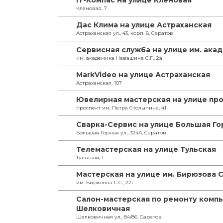
IT-Компас на улице Кленовая
Кленовая, 7
Дас Клима на улице Астраханская
Астраханская ул., 43, корп. 8, Саратов
Сервисная служба на улице им. ака
им. академика Навашина С.Г., 2а
MarkVideo на улице Астраханская
Астраханская, 107
Ювелирная мастерская на улице про
проспект им. Петра Столыпина, 41
Сварка-Сервис на улице Большая Го
Большая Горная ул., 324А, Саратов
Телемастерская на улице Тульская
Тульская, 1
Мастерская на улице им. Бирюзова С
им. Бирюзова С.С., 22г
Салон-мастерская по ремонту компь
Шелковичная
Шелковичная ул., 84/86, Саратов