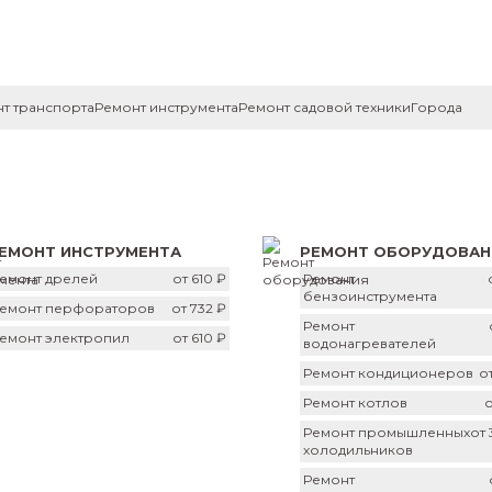
т транспорта
Ремонт инструмента
Ремонт садовой техники
Города
ЕМОНТ ИНСТРУМЕНТА
РЕМОНТ ОБОРУДОВАН
емонт дрелей
от 610 ₽
Ремонт
бензоинструмента
емонт перфораторов
от 732 ₽
Ремонт
емонт электропил
от 610 ₽
водонагревателей
Ремонт кондиционеров
от
Ремонт котлов
о
Ремонт промышленных
от 
холодильников
Ремонт