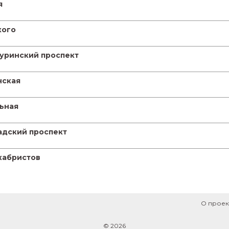
я
кого
чуринский проспект
нская
льная
адский проспект
кабристов
О проек
© 2026