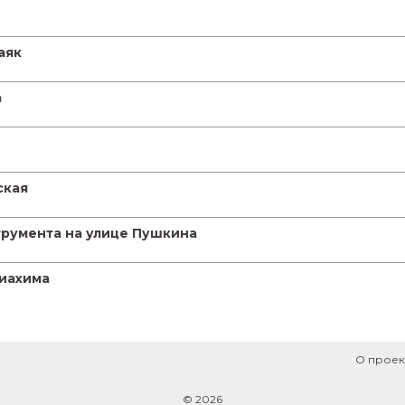
аяк
а
ская
трумента на улице Пушкина
виахима
О проек
© 2026