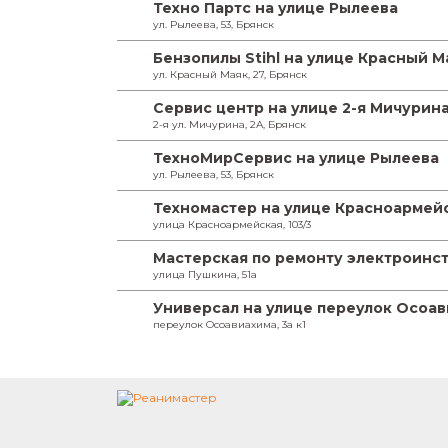
Техно Партс на улице Рылеева
ул. Рылеева, 53, Брянск
Бензопилы Stihl на улице Красный М
ул. Красный Маяк, 27, Брянск
Сервис центр на улице 2-я Мичурин
2-я ул. Мичурина, 2А, Брянск
ТехноМирСервис на улице Рылеева
ул. Рылеева, 53, Брянск
Техномастер на улице Красноармей
улица Красноармейская, 103/3
Мастерская по ремонту электроинс
улица Пушкина, 51а
Универсал на улице переулок Осоа
переулок Осоавиахима, 3а к1