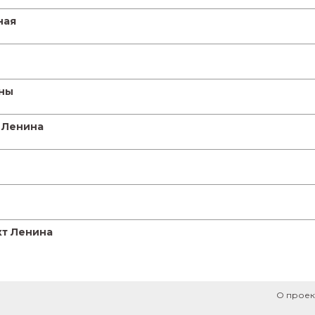
ная
уны
 Ленина
кт Ленина
О проек