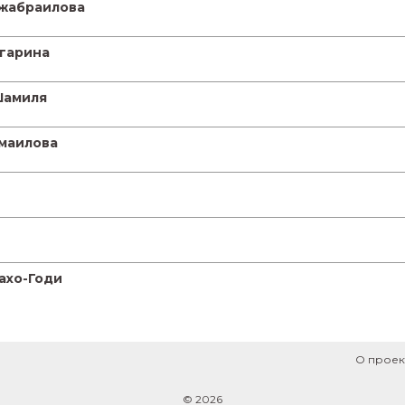
Джабраилова
агарина
 Шамиля
смаилова
ахо-Годи
О проек
© 2026